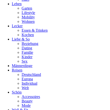
Leben
Garten
Lifestyle
Mobility
Wohnen
Lecker
Essen & Trinken
Kochen
Liebe & So
Beziehung
Dating
Familie
Kinder
Sex
Männerdinge
Reisen
Deutschland
Europa
Individual
Welt
Schön
Accessoires
Beauty
Mode
Well & Fit