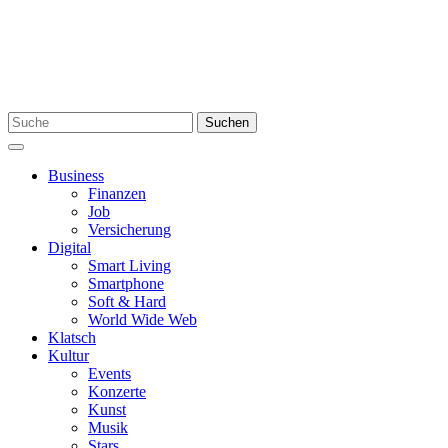
Skip
to
content
Search
Suchen
for:
Menu
Business
Finanzen
Job
Versicherung
Digital
Smart Living
Smartphone
Soft & Hard
World Wide Web
Klatsch
Kultur
Events
Konzerte
Kunst
Musik
Stars