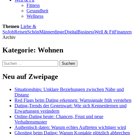
Fitness
Gesundheit
Wellness
Themen
Liebe &
So
Job
Reisen
Schön
Männerdinge
Digital
Business
Well & Fit
Finanzen
Archiv
Kategorie:
Wohnen
Suchen
nach:
Neu auf Zweipage
Situationships: Unklare Beziehungen zwischen Nähe und
Distanz
Red Flags beim Dating erkennen: Warnsignale früh verstehen
Dating-Trends der Gegenwart: Wie sich Kennenlernen und
Erwartungen verändern
Online-Dating heute: Chancen, Frust und neue
Verhaltensmuster
Authentisch daten: Warum echtes Auftreten wichtiger wird
Ghosting beim Dating: Warum Kontakte plötzlich abbrechen