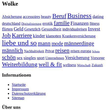
Wolke
Business
Beruf
dating
Absicherung
accessoires
beauty
familie
Finanzen
erotik
deutschland
fitness
Digitalisierung
Geld
Invest
flirten
Gesundheit
Gesetzlich
individualreisen
Job
Karriere
kinder
klamotten
Krankenversicherung
liebe und so
mann
männerdinge
mode
reisen
männlich
Privat
reisen europa
Nachhaltigkeit
Schutz
schön
Versicherung
sex
singles
sport
Vorsorge
Unternehmen
Weiterbildung
well & fit
wellness
Zukunft
Wirtschaft
Informationen
Startseite
Impressum
Datenschutzerklärung
Sitemap
Über uns