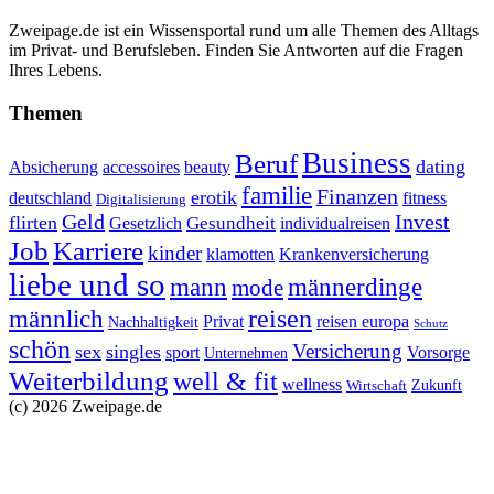
Zweipage.de ist ein Wissensportal rund um alle Themen des Alltags
im Privat- und Berufsleben. Finden Sie Antworten auf die Fragen
Ihres Lebens.
Themen
Business
Beruf
dating
Absicherung
accessoires
beauty
familie
Finanzen
erotik
deutschland
fitness
Digitalisierung
Geld
Invest
flirten
Gesundheit
Gesetzlich
individualreisen
Job
Karriere
kinder
klamotten
Krankenversicherung
liebe und so
mann
männerdinge
mode
reisen
männlich
Privat
reisen europa
Nachhaltigkeit
Schutz
schön
Versicherung
sex
singles
sport
Vorsorge
Unternehmen
Weiterbildung
well & fit
wellness
Zukunft
Wirtschaft
(c) 2026 Zweipage.de