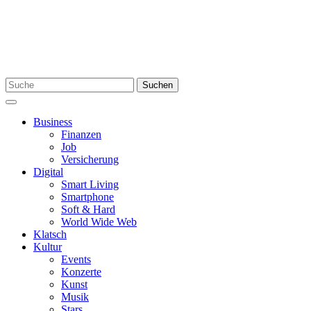
Skip
to
content
Search
Suchen
for:
Menu
Business
Finanzen
Job
Versicherung
Digital
Smart Living
Smartphone
Soft & Hard
World Wide Web
Klatsch
Kultur
Events
Konzerte
Kunst
Musik
Stars