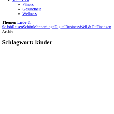
Fitness
Gesundheit
Wellness
Themen
Liebe &
So
Job
Reisen
Schön
Männerdinge
Digital
Business
Well & Fit
Finanzen
Archiv
Schlagwort:
kinder