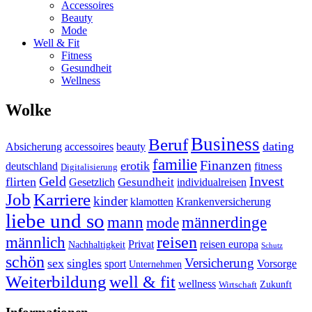
Accessoires
Beauty
Mode
Well & Fit
Fitness
Gesundheit
Wellness
Wolke
Business
Beruf
dating
Absicherung
accessoires
beauty
familie
Finanzen
erotik
deutschland
fitness
Digitalisierung
Geld
Invest
flirten
Gesundheit
Gesetzlich
individualreisen
Job
Karriere
kinder
klamotten
Krankenversicherung
liebe und so
mann
männerdinge
mode
reisen
männlich
Privat
reisen europa
Nachhaltigkeit
Schutz
schön
Versicherung
sex
singles
sport
Vorsorge
Unternehmen
Weiterbildung
well & fit
wellness
Zukunft
Wirtschaft