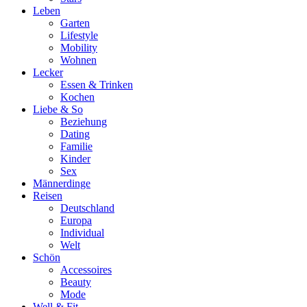
Leben
Garten
Lifestyle
Mobility
Wohnen
Lecker
Essen & Trinken
Kochen
Liebe & So
Beziehung
Dating
Familie
Kinder
Sex
Männerdinge
Reisen
Deutschland
Europa
Individual
Welt
Schön
Accessoires
Beauty
Mode
Well & Fit