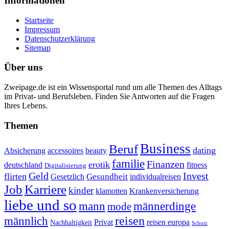
Informationen
Startseite
Impressum
Datenschutzerklärung
Sitemap
Über uns
Zweipage.de ist ein Wissensportal rund um alle Themen des Alltags
im Privat- und Berufsleben. Finden Sie Antworten auf die Fragen
Ihres Lebens.
Themen
Business
Beruf
dating
Absicherung
accessoires
beauty
familie
Finanzen
erotik
deutschland
fitness
Digitalisierung
Geld
Invest
flirten
Gesundheit
Gesetzlich
individualreisen
Job
Karriere
kinder
klamotten
Krankenversicherung
liebe und so
mann
männerdinge
mode
reisen
männlich
Privat
reisen europa
Nachhaltigkeit
Schutz