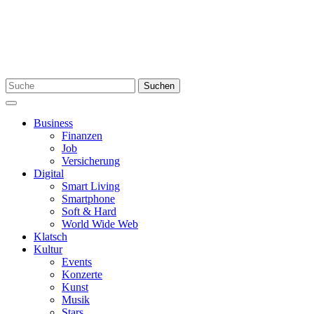
Skip
to
content
Search
Suchen
for:
Menu
Business
Finanzen
Job
Versicherung
Digital
Smart Living
Smartphone
Soft & Hard
World Wide Web
Klatsch
Kultur
Events
Konzerte
Kunst
Musik
Stars