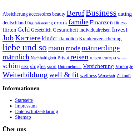
Business
Beruf
dating
Absicherung
accessoires
beauty
familie
Finanzen
erotik
deutschland
fitness
Digitalisierung
Geld
Invest
flirten
Gesundheit
Gesetzlich
individualreisen
Job
Karriere
kinder
klamotten
Krankenversicherung
liebe und so
mann
männerdinge
mode
reisen
männlich
Privat
reisen europa
Nachhaltigkeit
Schutz
schön
Versicherung
sex
singles
sport
Vorsorge
Unternehmen
Weiterbildung
well & fit
wellness
Zukunft
Wirtschaft
Informationen
Startseite
Impressum
Datenschutzerklärung
Sitemap
Über uns