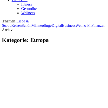
Fitness
Gesundheit
Wellness
Themen
Liebe &
So
Job
Reisen
Schön
Männerdinge
Digital
Business
Well & Fit
Finanzen
Archiv
Kategorie:
Europa