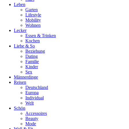
Leben
Garten
Lifestyle
Mobility
Wohnen
Lecker
Essen & Trinken
Kochen
Liebe & So
Beziehung
Dating
Familie
Kinder
Sex
Männerdinge
Reisen
Deutschland
Europa
Individual
Welt
Schön
Accessoires
Beauty
Mode
Well & Fit