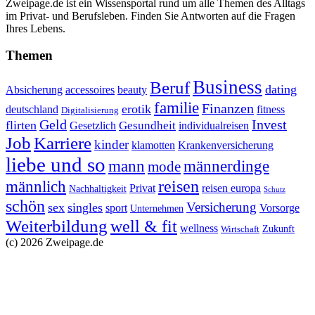
Zweipage.de ist ein Wissensportal rund um alle Themen des Alltags
im Privat- und Berufsleben. Finden Sie Antworten auf die Fragen
Ihres Lebens.
Themen
Business
Beruf
dating
Absicherung
accessoires
beauty
familie
Finanzen
erotik
deutschland
fitness
Digitalisierung
Geld
Invest
flirten
Gesundheit
Gesetzlich
individualreisen
Job
Karriere
kinder
klamotten
Krankenversicherung
liebe und so
mann
männerdinge
mode
reisen
männlich
Privat
reisen europa
Nachhaltigkeit
Schutz
schön
Versicherung
sex
singles
sport
Vorsorge
Unternehmen
Weiterbildung
well & fit
wellness
Zukunft
Wirtschaft
(c) 2026 Zweipage.de