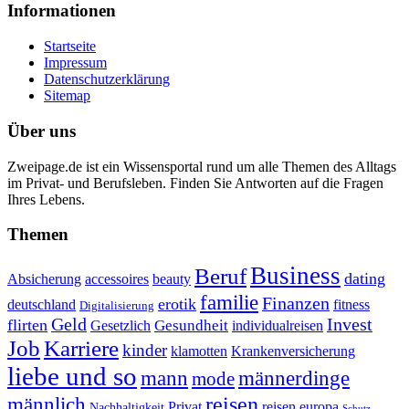
Informationen
Startseite
Impressum
Datenschutzerklärung
Sitemap
Über uns
Zweipage.de ist ein Wissensportal rund um alle Themen des Alltags
im Privat- und Berufsleben. Finden Sie Antworten auf die Fragen
Ihres Lebens.
Themen
Business
Beruf
dating
Absicherung
accessoires
beauty
familie
Finanzen
erotik
deutschland
fitness
Digitalisierung
Geld
Invest
flirten
Gesundheit
Gesetzlich
individualreisen
Job
Karriere
kinder
klamotten
Krankenversicherung
liebe und so
mann
männerdinge
mode
reisen
männlich
Privat
reisen europa
Nachhaltigkeit
Schutz