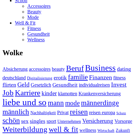
Schön
Accessoires
Beauty
Mode
Well & Fit
Fitness
Gesundheit
Wellness
Wolke
Business
Beruf
dating
Absicherung
accessoires
beauty
familie
Finanzen
erotik
deutschland
fitness
Digitalisierung
Geld
Invest
flirten
Gesundheit
Gesetzlich
individualreisen
Job
Karriere
kinder
klamotten
Krankenversicherung
liebe und so
mann
männerdinge
mode
reisen
männlich
Privat
reisen europa
Nachhaltigkeit
Schutz
schön
Versicherung
sex
singles
sport
Vorsorge
Unternehmen
Weiterbildung
well & fit
wellness
Zukunft
Wirtschaft