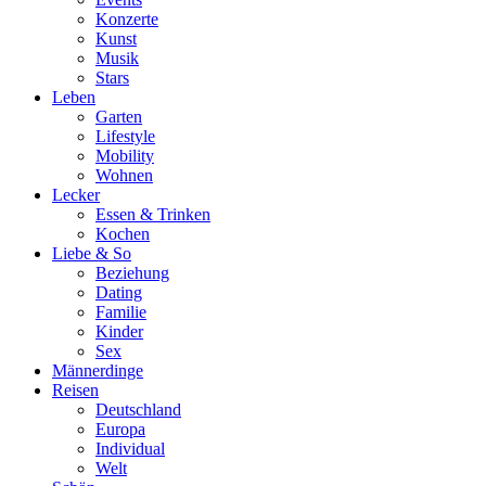
Konzerte
Kunst
Musik
Stars
Leben
Garten
Lifestyle
Mobility
Wohnen
Lecker
Essen & Trinken
Kochen
Liebe & So
Beziehung
Dating
Familie
Kinder
Sex
Männerdinge
Reisen
Deutschland
Europa
Individual
Welt