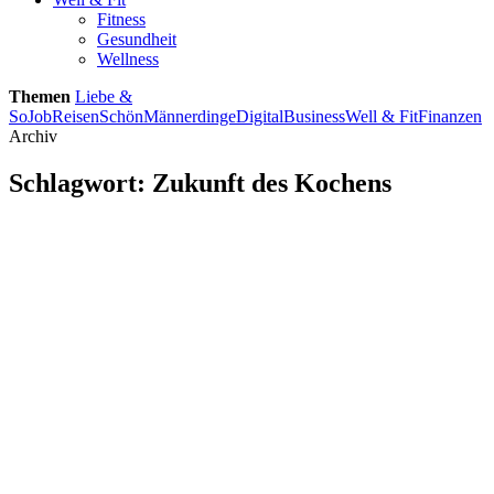
Fitness
Gesundheit
Wellness
Themen
Liebe &
So
Job
Reisen
Schön
Männerdinge
Digital
Business
Well & Fit
Finanzen
Archiv
Schlagwort:
Zukunft des Kochens