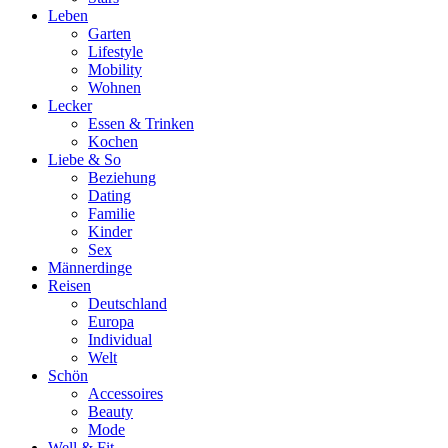
Leben
Garten
Lifestyle
Mobility
Wohnen
Lecker
Essen & Trinken
Kochen
Liebe & So
Beziehung
Dating
Familie
Kinder
Sex
Männerdinge
Reisen
Deutschland
Europa
Individual
Welt
Schön
Accessoires
Beauty
Mode
Well & Fit