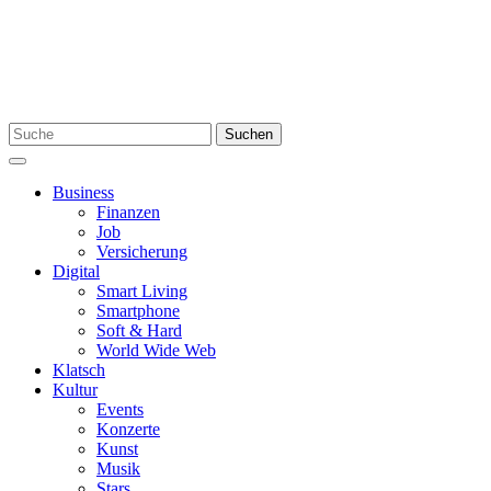
Skip
to
content
Search
Suchen
for:
Menu
Business
Finanzen
Job
Versicherung
Digital
Smart Living
Smartphone
Soft & Hard
World Wide Web
Klatsch
Kultur
Events
Konzerte
Kunst
Musik
Stars