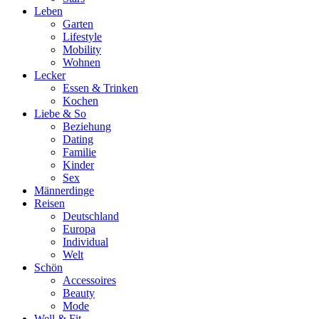
Leben
Garten
Lifestyle
Mobility
Wohnen
Lecker
Essen & Trinken
Kochen
Liebe & So
Beziehung
Dating
Familie
Kinder
Sex
Männerdinge
Reisen
Deutschland
Europa
Individual
Welt
Schön
Accessoires
Beauty
Mode
Well & Fit