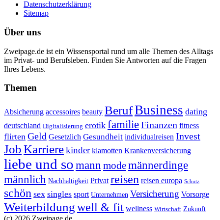
Datenschutzerklärung
Sitemap
Über uns
Zweipage.de ist ein Wissensportal rund um alle Themen des Alltags
im Privat- und Berufsleben. Finden Sie Antworten auf die Fragen
Ihres Lebens.
Themen
Business
Beruf
dating
Absicherung
accessoires
beauty
familie
Finanzen
erotik
deutschland
fitness
Digitalisierung
Geld
Invest
flirten
Gesundheit
Gesetzlich
individualreisen
Job
Karriere
kinder
klamotten
Krankenversicherung
liebe und so
mann
männerdinge
mode
reisen
männlich
Privat
reisen europa
Nachhaltigkeit
Schutz
schön
Versicherung
sex
singles
sport
Vorsorge
Unternehmen
Weiterbildung
well & fit
wellness
Zukunft
Wirtschaft
(c) 2026 Zweipage.de