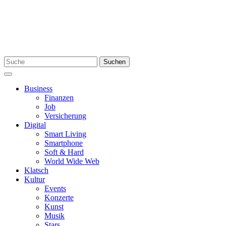
Skip
to
content
Search
Suchen
for:
Menu
Business
Finanzen
Job
Versicherung
Digital
Smart Living
Smartphone
Soft & Hard
World Wide Web
Klatsch
Kultur
Events
Konzerte
Kunst
Musik
Stars