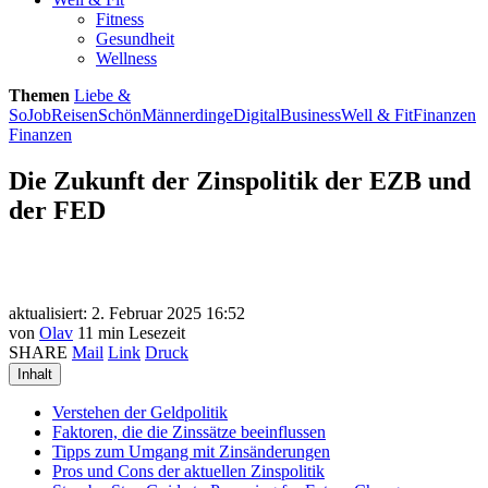
Fitness
Gesundheit
Wellness
Themen
Liebe &
So
Job
Reisen
Schön
Männerdinge
Digital
Business
Well & Fit
Finanzen
Finanzen
Die Zukunft der Zinspolitik der EZB und
der FED
aktualisiert: 2. Februar 2025 16:52
von
Olav
11 min Lesezeit
SHARE
Mail
Link
Druck
Inhalt
Verstehen der Geldpolitik
Faktoren, die die Zinssätze beeinflussen
Tipps zum Umgang mit Zinsänderungen
Pros und Cons der aktuellen Zinspolitik