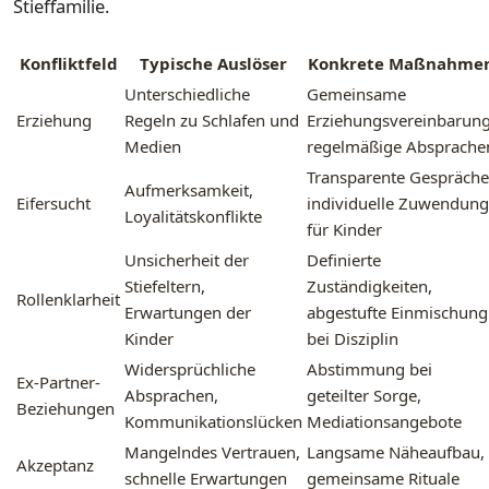
Stieffamilie.
Konfliktfeld
Typische Auslöser
Konkrete Maßnahme
Unterschiedliche
Gemeinsame
Erziehung
Regeln zu Schlafen und
Erziehungsvereinbarung
Medien
regelmäßige Absprache
Transparente Gespräche
Aufmerksamkeit,
Eifersucht
individuelle Zuwendung
Loyalitätskonflikte
für Kinder
Unsicherheit der
Definierte
Stiefeltern,
Zuständigkeiten,
Rollenklarheit
Erwartungen der
abgestufte Einmischung
Kinder
bei Disziplin
Widersprüchliche
Abstimmung bei
Ex-Partner-
Absprachen,
geteilter Sorge,
Beziehungen
Kommunikationslücken
Mediationsangebote
Mangelndes Vertrauen,
Langsame Näheaufbau,
Akzeptanz
schnelle Erwartungen
gemeinsame Rituale