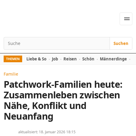
Skip to content
Men
Suchen
Search for:
Liebe & So
Job
Reisen
Schön
Männerdinge
D
THEMEN
Familie
Patchwork-Familien heute:
Zusammenleben zwischen
Nähe, Konflikt und
Neuanfang
aktualisiert: 18. Januar 2026 18:15