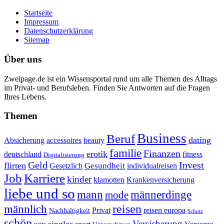
Startseite
Impressum
Datenschutzerklärung
Sitemap
Über uns
Zweipage.de ist ein Wissensportal rund um alle Themen des Alltags
im Privat- und Berufsleben. Finden Sie Antworten auf die Fragen
Ihres Lebens.
Themen
Business
Beruf
dating
Absicherung
accessoires
beauty
familie
Finanzen
erotik
deutschland
fitness
Digitalisierung
Geld
Invest
flirten
Gesundheit
Gesetzlich
individualreisen
Job
Karriere
kinder
klamotten
Krankenversicherung
liebe und so
mann
männerdinge
mode
reisen
männlich
Privat
reisen europa
Nachhaltigkeit
Schutz
schön
Versicherung