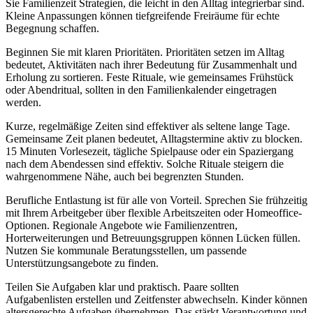
Sie Familienzeit Strategien, die leicht in den Alltag integrierbar sind.
Kleine Anpassungen können tiefgreifende Freiräume für echte
Begegnung schaffen.
Beginnen Sie mit klaren Prioritäten. Prioritäten setzen im Alltag
bedeutet, Aktivitäten nach ihrer Bedeutung für Zusammenhalt und
Erholung zu sortieren. Feste Rituale, wie gemeinsames Frühstück
oder Abendritual, sollten in den Familienkalender eingetragen
werden.
Kurze, regelmäßige Zeiten sind effektiver als seltene lange Tage.
Gemeinsame Zeit planen bedeutet, Alltagstermine aktiv zu blocken.
15 Minuten Vorlesezeit, tägliche Spielpause oder ein Spaziergang
nach dem Abendessen sind effektiv. Solche Rituale steigern die
wahrgenommene Nähe, auch bei begrenzten Stunden.
Berufliche Entlastung ist für alle von Vorteil. Sprechen Sie frühzeitig
mit Ihrem Arbeitgeber über flexible Arbeitszeiten oder Homeoffice-
Optionen. Regionale Angebote wie Familienzentren,
Horterweiterungen und Betreuungsgruppen können Lücken füllen.
Nutzen Sie kommunale Beratungsstellen, um passende
Unterstützungsangebote zu finden.
Teilen Sie Aufgaben klar und praktisch. Paare sollten
Aufgabenlisten erstellen und Zeitfenster abwechseln. Kinder können
altersgerechte Aufgaben übernehmen. Das stärkt Verantwortung und