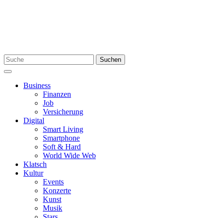
Skip
to
content
Search
Suchen
for:
Menu
Business
Finanzen
Job
Versicherung
Digital
Smart Living
Smartphone
Soft & Hard
World Wide Web
Klatsch
Kultur
Events
Konzerte
Kunst
Musik
Stars