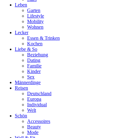
Leben
Garten
Lifestyle
Mobility
Wohnen
Lecker
Essen & Trinken
Kochen
Liebe & So
Beziehung
Dating
Familie
Kinder
Sex
Männerdinge
Reisen
Deutschland
Europa
Individual
Welt
Schön
Accessoires
Beauty
Mode
Well & Fit