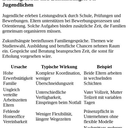
Jugendlichen
Jugendliche erleben Leistungsdruck durch Schule, Prüfungen und
Bewerbungen. Eltern unterstützen bei Bewerbungsprozessen und
Orientierung. Solche Aufgaben binden zusätzliche Zeit, die Familien
gemeinsam organisieren müssen.
Zukunftsängste beeinflussen Familiengespräche. Themen wie
Studienwahl, Ausbildung und berufliche Chancen nehmen Raum
ein. Gespräche und Beratung beanspruchen Zeit, die sonst für
Erholung vorgesehen wäre.
Ursache
Typische Wirkung
Beispiel
Hohe
Komplexe Koordination,
Beide Eltern arbeiten
Erwerbstätigkeit
weniger
in wechselnden
Familie
Überschneidungszeit
Schichten
Ungleich
Unterschiedliche
Vater Vollzeit, Mutter
verteilte
Verfügbarkeit,
Teilzeit mit variablen
Arbeitszeiten
Einspringen beim Notfall
Tagen
Eltern
Fehlende
Präsenzpflicht in
Weniger Flexibilität,
Homeoffice
Unternehmen ohne
längere Wegezeiten
Vereinbarkeit
flexible Modelle
Nachmittags mehrere