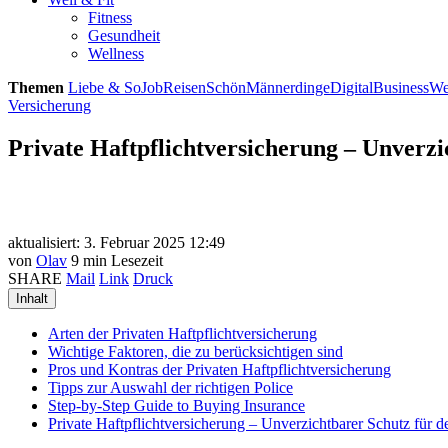
Fitness
Gesundheit
Wellness
Themen
Liebe & So
Job
Reisen
Schön
Männerdinge
Digital
Business
We
Versicherung
Private Haftpflichtversicherung – Unverzi
aktualisiert: 3. Februar 2025 12:49
von
Olav
9 min Lesezeit
SHARE
Mail
Link
Druck
Inhalt
Arten der Privaten Haftpflichtversicherung
Wichtige Faktoren, die zu berücksichtigen sind
Pros und Kontras der Privaten Haftpflichtversicherung
Tipps zur Auswahl der richtigen Police
Step-by-Step Guide to Buying Insurance
Private Haftpflichtversicherung – Unverzichtbarer Schutz für d