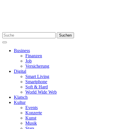
Skip
to
content
Search
Suchen
for:
Menu
Business
Finanzen
Job
Versicherung
Digital
Smart Living
Smartphone
Soft & Hard
World Wide Web
Klatsch
Kultur
Events
Konzerte
Kunst
Musik
Stars