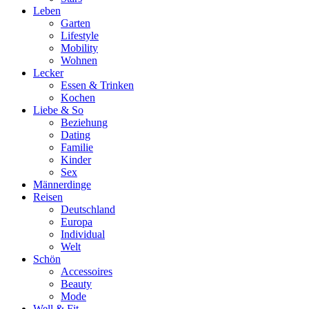
Leben
Garten
Lifestyle
Mobility
Wohnen
Lecker
Essen & Trinken
Kochen
Liebe & So
Beziehung
Dating
Familie
Kinder
Sex
Männerdinge
Reisen
Deutschland
Europa
Individual
Welt
Schön
Accessoires
Beauty
Mode
Well & Fit