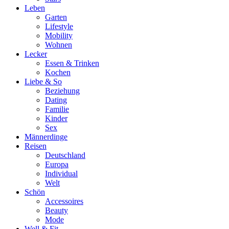
Leben
Garten
Lifestyle
Mobility
Wohnen
Lecker
Essen & Trinken
Kochen
Liebe & So
Beziehung
Dating
Familie
Kinder
Sex
Männerdinge
Reisen
Deutschland
Europa
Individual
Welt
Schön
Accessoires
Beauty
Mode
Well & Fit