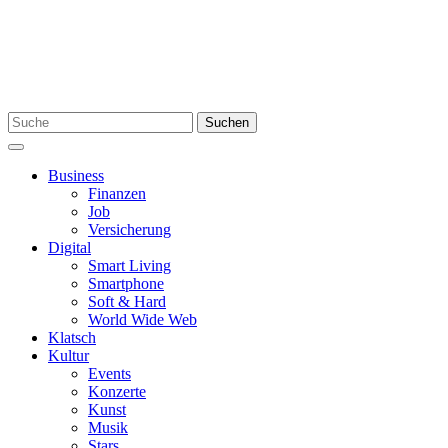
Skip
to
content
Search
Suchen
for:
Menu
Business
Finanzen
Job
Versicherung
Digital
Smart Living
Smartphone
Soft & Hard
World Wide Web
Klatsch
Kultur
Events
Konzerte
Kunst
Musik
Stars