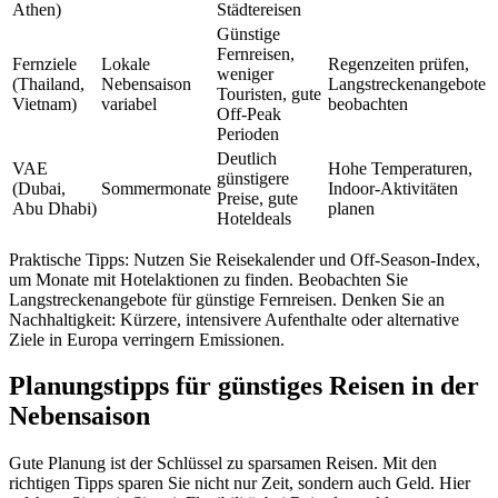
Athen)
Städtereisen
Günstige
Fernreisen,
Fernziele
Lokale
Regenzeiten prüfen,
weniger
(Thailand,
Nebensaison
Langstreckenangebote
Touristen, gute
Vietnam)
variabel
beobachten
Off-Peak
Perioden
Deutlich
VAE
Hohe Temperaturen,
günstigere
(Dubai,
Sommermonate
Indoor-Aktivitäten
Preise, gute
Abu Dhabi)
planen
Hoteldeals
Praktische Tipps: Nutzen Sie Reisekalender und Off-Season-Index,
um Monate mit Hotelaktionen zu finden. Beobachten Sie
Langstreckenangebote für günstige Fernreisen. Denken Sie an
Nachhaltigkeit: Kürzere, intensivere Aufenthalte oder alternative
Ziele in Europa verringern Emissionen.
Planungstipps für günstiges Reisen in der
Nebensaison
Gute Planung ist der Schlüssel zu sparsamen Reisen. Mit den
richtigen Tipps sparen Sie nicht nur Zeit, sondern auch Geld. Hier