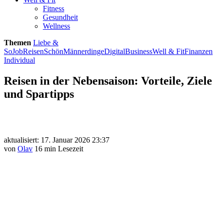
Fitness
Gesundheit
Wellness
Themen
Liebe &
So
Job
Reisen
Schön
Männerdinge
Digital
Business
Well & Fit
Finanzen
Individual
Reisen in der Nebensaison: Vorteile, Ziele
und Spartipps
aktualisiert: 17. Januar 2026 23:37
von
Olav
16 min Lesezeit