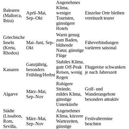
Angenehmes
Klima,
Balearen
April–Mai,
weniger
Einzelne Orte bleiben
(Mallorca,
Sep–Okt
Touristen,
vereinzelt teurer
Ibiza)
günstigere
Hotels
Warm genug
Griechische
zum Baden,
Inseln
Mai–Juni, Sep–
Fährverbindungen
blühende
(Kreta,
Okt
variieren saisonal
Natur, günstige
Rhodos)
Flüge
Stabiles Klima,
Ganzjährig,
gute Off-Peak
Flugpreise schwanken
Kanaren
besonders
Reisen, wenig
je nach Jahreszeit
Frühling/Herbst
Regen
Ruhigere
Strände,
Golf- und
März–Mai,
Algarve
mildes Klima,
Wanderangebote
Sep–Nov
günstige
besonders attraktiv
Unterkünfte
Städte
Angenehmes
(Lissabon,
Klima, kürzere
März–Mai,
Festivaltermine
Rom,
Wartezeiten,
Sep–Nov
beachten
Sevilla,
günstige