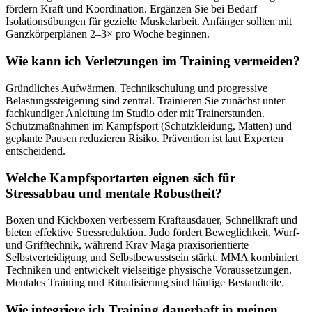
fördern Kraft und Koordination. Ergänzen Sie bei Bedarf
Isolationsübungen für gezielte Muskelarbeit. Anfänger sollten mit
Ganzkörperplänen 2–3× pro Woche beginnen.
Wie kann ich Verletzungen im Training vermeiden?
Gründliches Aufwärmen, Technikschulung und progressive
Belastungssteigerung sind zentral. Trainieren Sie zunächst unter
fachkundiger Anleitung im Studio oder mit Trainerstunden.
Schutzmaßnahmen im Kampfsport (Schutzkleidung, Matten) und
geplante Pausen reduzieren Risiko. Prävention ist laut Experten
entscheidend.
Welche Kampfsportarten eignen sich für
Stressabbau und mentale Robustheit?
Boxen und Kickboxen verbessern Kraftausdauer, Schnellkraft und
bieten effektive Stressreduktion. Judo fördert Beweglichkeit, Wurf-
und Grifftechnik, während Krav Maga praxisorientierte
Selbstverteidigung und Selbstbewusstsein stärkt. MMA kombiniert
Techniken und entwickelt vielseitige physische Voraussetzungen.
Mentales Training und Ritualisierung sind häufige Bestandteile.
Wie integriere ich Training dauerhaft in meinen