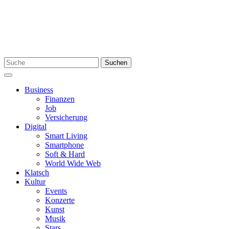
Skip
to
content
Search
Suchen
for:
Menu
Business
Finanzen
Job
Versicherung
Digital
Smart Living
Smartphone
Soft & Hard
World Wide Web
Klatsch
Kultur
Events
Konzerte
Kunst
Musik
Stars