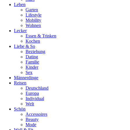
Leben
Garten
Lifestyle
Mobility
Wohnen
Lecker
Essen & Trinken
Kochen
Liebe & So
Beziehung
Dating
Familie
Kinder
Sex
Männerdinge
Reisen
Deutschland
Europa
Individual
Welt
Schön
Accessoires
Beauty
Mode
Well & Fit